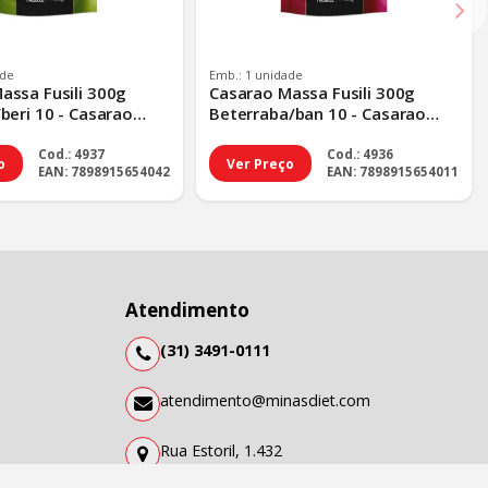
ade
Emb.: 1 unidade
assa Fusili 300g
Casarao Massa Fusili 300g
beri 10 - Casarao
Beterraba/ban 10 - Casarao
li 300g Espi - Tp
Massa Fusili 300g Bete - Tp
Padrao
Cod.: 4937
Cod.: 4936
o
Ver Preço
EAN: 7898915654042
EAN: 7898915654011
Atendimento
(31) 3491-0111
atendimento@minasdiet.com
Rua Estoril, 1.432
São Francisco