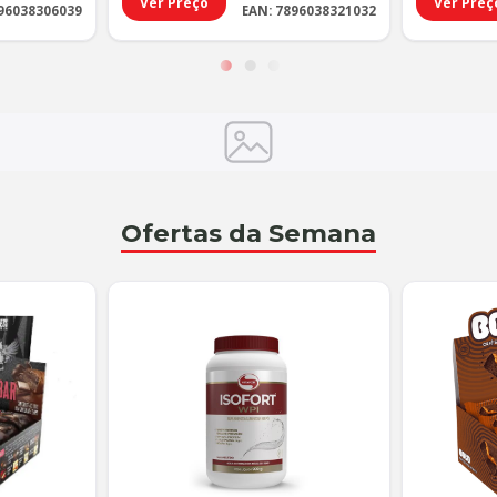
Ver Preço
Ver Preç
896038306039
EAN: 7896038321032
Ofertas da Semana