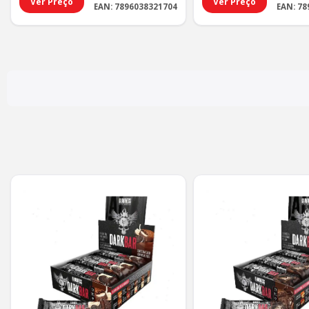
Ver Preço
Ver Preço
EAN: 7896038321704
EAN: 7