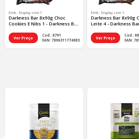
Emb.: Display com 1
Emb.: Display com 1
Darkness Bar 8x90g Choc
Darkness Bar 8x90g 
Cookies E Nibs 1 - Darkness Bar
Leite 4 - Darkness Ba
8x90g Choc Cookie - Tp Padrao
Chocolate L - Tp Pad
Cod.: 8791
Cod.: 8
Ver Preço
Ver Preço
EAN: 7896311774883
EAN: 7