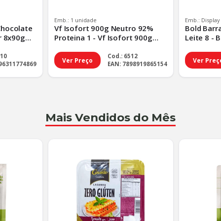
Emb.: 1 unidade
Emb.: Displa
Chocolate
Vf Isofort 900g Neutro 92%
Bold Barr
r 8x90g
Proteina 1 - Vf Isofort 900g
Leite 8 - 
rao
Neutro 92% Pro - Tp Padrao
Cafe E Do
810
Cod.: 6512
Ver Preço
Ver Preç
896311774869
EAN: 7898919865154
Mais Vendidos do Mês