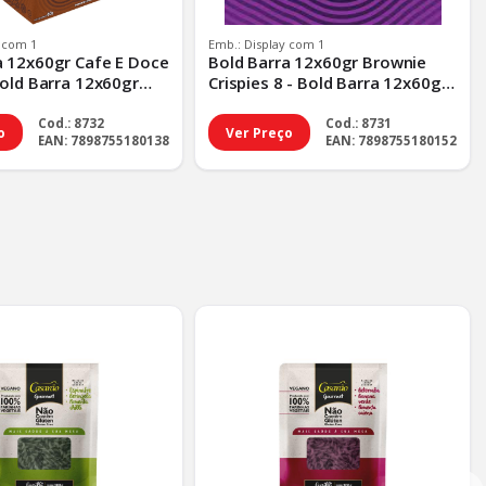
y com 1
Emb.: Display com 1
a 12x60gr Cafe E Doce
Bold Barra 12x60gr Brownie
Bold Barra 12x60gr
Crispies 8 - Bold Barra 12x60gr
ce - Tp Padrao
Brownie Cri - Tp Padrao
Cod.: 8732
Cod.: 8731
o
Ver Preço
EAN: 7898755180138
EAN: 7898755180152