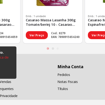
Emb.: 1 unidade
Emb.: 1 unid
e 300g
Casarao Massa Lasanha 300g
Casarao M
Casarao
Tomate/berinj 10 - Casarao
Espinafre/
in - Tp
Massa Lasanha 300g Tom - Tp
Massa Fusi
Padrao
Padrao
934
Cod.: 8279
Ver Preço
Ver Preç
898915654059
EAN: 7898915654240
io.
ica de
ções
Minha Conta
os
Pedidos
e Vendas
Notas Fiscais
equentes
Títulos
 Privacidade