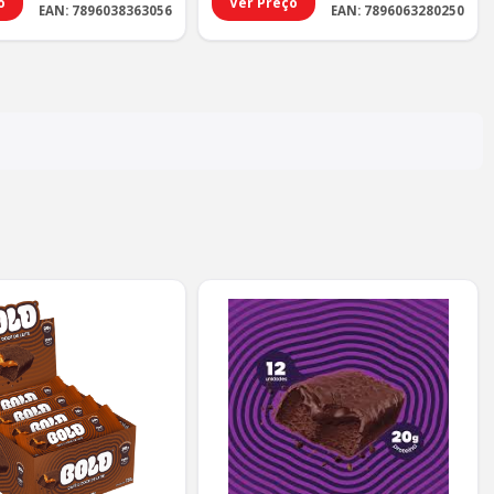
o
Ver Preço
EAN: 7896038363056
EAN: 7896063280250