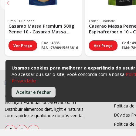
Emb.: 1 unidade
Emb.: 1 unidade
Casarao Massa Premium 500g
Casarao Massa Penn
Penne 10 - Casarao Massa
Espinafre/berin 10 - 
Premium 500g Pen - Tp Padrao
Massa Penne 300g Esp
Padrao
Cod.: 4335
Cod.: 4
Ver Preço
Ver Preço
EAN: 7898915653816
EAN: 7
Usamos cookies para melhorar a experiência do usuár
Ao acessar ou usar o site, você concorda com a nossa
Polít
Privacidade
.
Informa
Aceitar e fechar
CNPJ: 19.721.350/0001-75
Quem Som
Inscrição Estadual: 002309760.00-51
Política d
Distribuir alimentos diet, light e naturais
Dúvidas Fr
com rapidez e qualidade no pós venda.
Política de