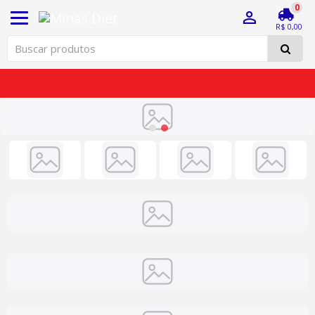
0
Menu
R$ 0,00