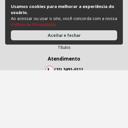
Dúvidas Frequentes
Usamos cookies para melhorar a experiência do
Política de Privacidade
usuário.
Ao acessar ou usar o site, você concorda com a nossa
Minha Conta
Política de Privacidade
.
Pedidos
Aceitar e fechar
Notas Fiscais
Títulos
Atendimento
(31) 3491-0111
atendimento@minasdiet.com
Rua Estoril, 1.432
São Francisco
Belo Horizonte/MG