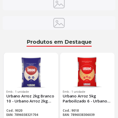
Produtos em Destaque
Emb.: 1 unidade
Emb.: 1 unidade
Urbano Arroz 2kg Branco
Urbano Arroz 5kg
10 - Urbano Arroz 2kg
Parboilizado 6 - Urbano
Branco - Tp Padrao
Arroz 5kg Parboilizado -
Tp Padrao
Cod.: 9020
Cod.: 9018
EAN: 7896038321704
EAN: 7896038306039