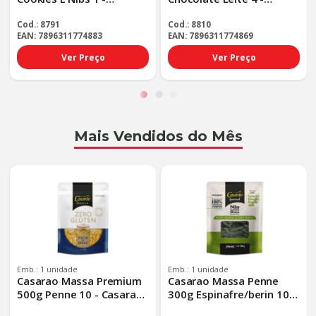
Darkness Bar 8x90g Choc
Darkness Bar 8x90g
Cookie - Tp Padrao
Chocolate L - Tp Padrao
Cod.: 8791
Cod.: 8810
EAN: 7896311774883
EAN: 7896311774869
Ver Preço
Ver Preço
Mais Vendidos do Mês
Emb.: 1 unidade
Emb.: 1 unidade
Casarao Massa Premium
Casarao Massa Penne
500g Penne 10 - Casarao
300g Espinafre/berin 10 -
Massa Premium 500g Pen
Casarao Massa Penne