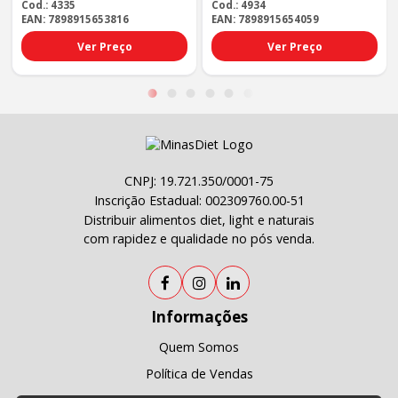
- Tp Padrao
300g Espin - Tp Padrao
Cod.: 4335
Cod.: 4934
EAN: 7898915653816
EAN: 7898915654059
Ver Preço
Ver Preço
CNPJ: 19.721.350/0001-75
Inscrição Estadual: 002309760.00-51
Distribuir alimentos diet, light e naturais
com rapidez e qualidade no pós venda.
Informações
Quem Somos
Política de Vendas